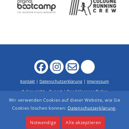
Kontakt
|
Datenschutzerklärung
|
Impressum
© Copyright – Bunert | Der Kölner Laufladen
Alle Preise in Euro und inkl. der gesetzlichen
Wir verwenden Cookies auf dieser Website, wie Sie
Mehrwertsteuer.
Cookies löschen können:
Datenschutzerklärung
.
Änderungen und Irrtümer vorbehalten. Abbildungen
ähnlich. Nur solange der Vorrat reicht.
Notwendige
Alle akzeptieren